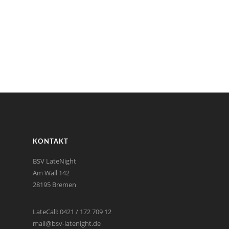
KONTAKT
BSV LateNight
Am Wall 142
28195 Bremen
LateCall: 0421 / 172 709 12
mail@bsv-latenight.de