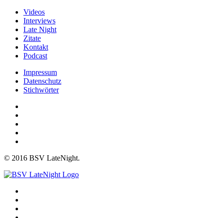
Videos
Interviews
Late Night
Zitate
Kontakt
Podcast
Impressum
Datenschutz
Stichwörter
© 2016 BSV LateNight.