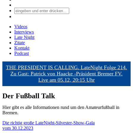
Videos
Interviews
Late Night
Zitate
Kontakt
Podcast
THE PRESIDENT IS CALLING. LateNight Folge 214.
Zu Gast: Patrick von Haacke -Präsident Bremer FV.
Live am 05.12, 20:15 Uhr
Der Fußball Talk
Hier gibt es alle Informationen rund um den Amateurfußball in
Bremen.
Die richtig große LateNight-Silvester-Show-Gala
vom 30.12.2023