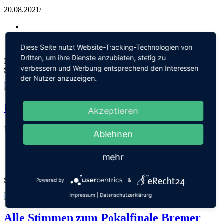
20.08.2021
/
Diese Seite nutzt Website-Tracking-Technologien von
Dritten, um ihre Dienste anzubieten, stetig zu
Interview mit Pascal Wiewrodt nach dem 5:0 Sieg des Brinkumer
verbessern und Werbung entsprechend den Interessen
SV im Eröffnungsspiel der Bremen-Liga gegen TuS Komet Arsten.
der Nutzer anzuzeigen.
Die Saison ist noch länger.
Akzeptieren
16.08.2021
/
Ablehnen
mehr
Sendung Nr. 144 ist online!
Powered by
&
Impressum
|
Datenschutzerklärung
Alle Stimmen zum Pokalfinale Bremer