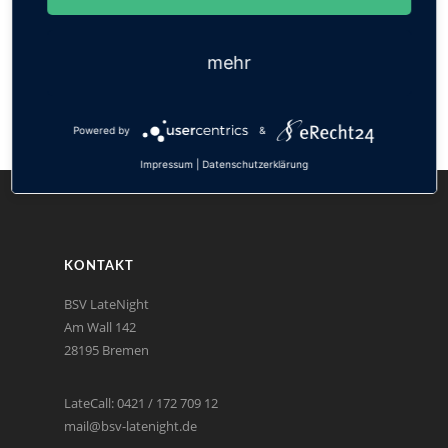
Bremer SV
Blumenthaler SV
Brinkumer SV
mehr
Habenhauser FV
BSC Hastedt
Powered by
&
Impressum
|
Datenschutzerklärung
KONTAKT
BSV LateNight
Am Wall 142
28195 Bremen
LateCall: 0421 / 172 709 12
mail@bsv-latenight.de