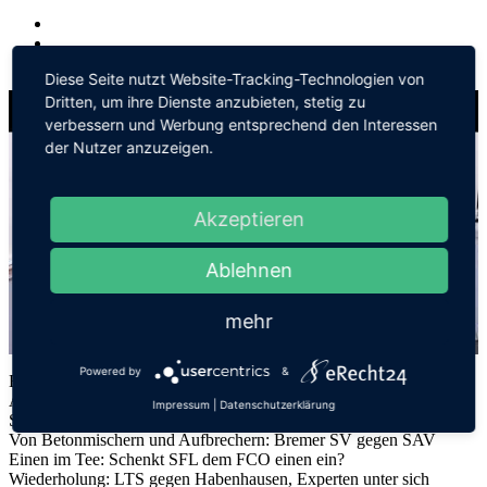
Diese Seite nutzt Website-Tracking-Technologien von
Dritten, um ihre Dienste anzubieten, stetig zu
verbessern und Werbung entsprechend den Interessen
Wir benötigen Ihre Zustimmung, um den
der Nutzer anzuzeigen.
Youtube-Service zu laden!
Wir verwenden einen Service eines Drittanbieters, um
Akzeptieren
Videoinhalte einzubetten. Dieser Service kann Daten
zu Ihren Aktivitäten sammeln. Bitte lesen Sie die Details
Ablehnen
durch und stimmen Sie der Nutzung des Service zu,
um dieses Video anzusehen.
mehr
Mehr Informationen
Powered by
&
BSV Late Night Spezial
Alles zum Lotto Pokal Viertelfinale
Impressum
|
Datenschutzerklärung
Akzeptieren
Stühlchen-wechsel-dich: Wir setzen einiges und uns um
Von Betonmischern und Aufbrechern: Bremer SV gegen SAV
Powered by
Usercentrics Consent Management
Einen im Tee: Schenkt SFL dem FCO einen ein?
Platform
Wiederholung: LTS gegen Habenhausen, Experten unter sich