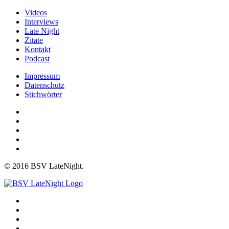
Videos
Interviews
Late Night
Zitate
Kontakt
Podcast
Impressum
Datenschutz
Stichwörter
© 2016 BSV LateNight.