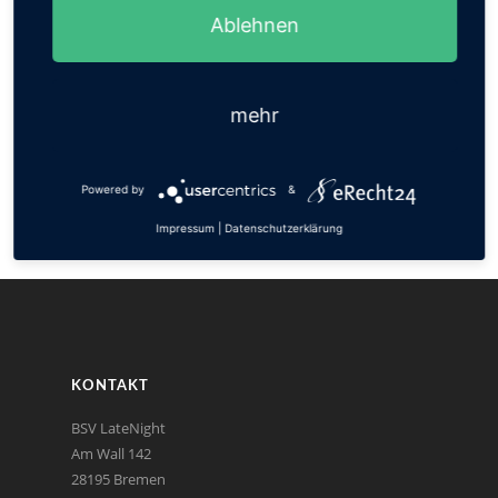
Ablehnen
TOP KATEGORIEN
Bremer SV
mehr
Blumenthaler SV
Brinkumer SV
Habenhauser FV
Powered by
&
BSC Hastedt
Impressum
|
Datenschutzerklärung
KONTAKT
BSV LateNight
Am Wall 142
28195 Bremen