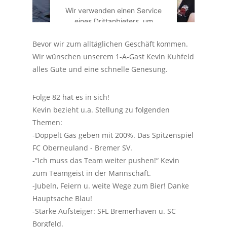
Wir verwenden einen Service
eines Drittanbieters, um
Videoinhalte einzubetten.
Dieser Service kann Daten zu
Bevor wir zum alltäglichen Geschäft kommen.
Ihren Aktivitäten sammeln.
Wir wünschen unserem 1-A-Gast Kevin Kuhfeld
Bitte lesen Sie die Details
alles Gute und eine schnelle Genesung.
durch und stimmen Sie der
Nutzung des Service zu, um
dieses Video anzusehen.
Folge 82 hat es in sich!
Kevin bezieht u.a. Stellung zu folgenden
Themen:
Mehr Informationen
-Doppelt Gas geben mit 200%. Das Spitzenspiel
FC Oberneuland - Bremer SV.
Akzeptieren
-“Ich muss das Team weiter pushen!“ Kevin
zum Teamgeist in der Mannschaft.
Powered by
Usercentrics
Consent Management
-Jubeln, Feiern u. weite Wege zum Bier! Danke
Platform
Hauptsache Blau!
-Starke Aufsteiger: SFL Bremerhaven u. SC
Borgfeld.