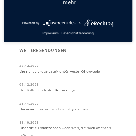
mehr
Blumenthaler SV
Brinkumer SV
Habenhauser FV
Powered by
&
BSC Hastedt
Impressum
|
Datenschutzerklärung
WEITERE SENDUNGEN
30.12.2023
Die richtig große LateNight-Silvester-Show-Gala
05.12.2023
Der Koffer-Code der Bremen-Liga
21.11.2023
Bei einer Ecke kannst du nicht grätschen
18.10.2023
Über die zu pflanzenden Gedanken, die noch wachsen
müssen.