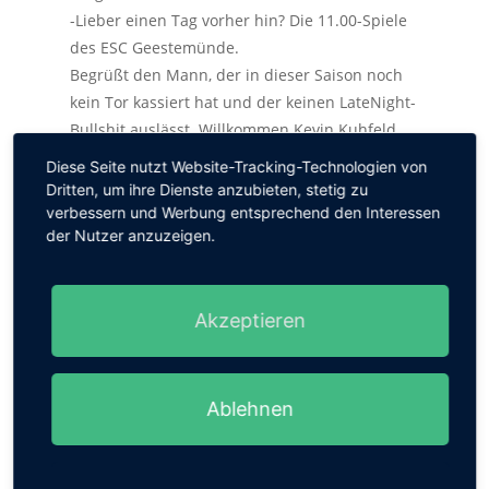
-Lieber einen Tag vorher hin? Die 11.00-Spiele
des ESC Geestemünde.
Begrüßt den Mann, der in dieser Saison noch
kein Tor kassiert hat und der keinen LateNight-
Bullshit auslässt. Willkommen Kevin Kuhfeld
und viel Glück beim Tipp-Kick gegen Herrn
Diese Seite nutzt Website-Tracking-Technologien von
Palawa!
Dritten, um ihre Dienste anzubieten, stetig zu
verbessern und Werbung entsprechend den Interessen
der Nutzer anzuzeigen.
SUCHEN
Akzeptieren
Ablehnen
TOP KATEGORIEN
Bremer SV