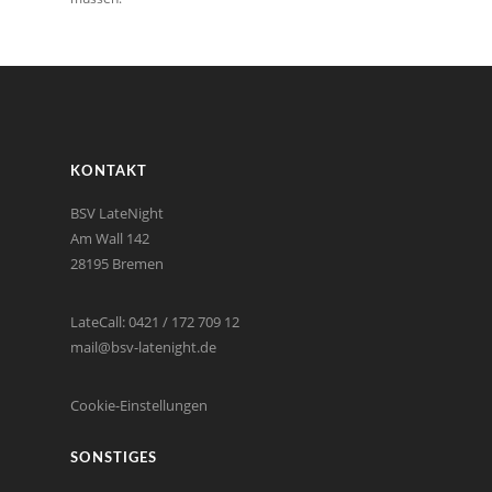
KONTAKT
BSV LateNight
Am Wall 142
28195 Bremen
LateCall: 0421 / 172 709 12
mail@bsv-latenight.de
Cookie-Einstellungen
SONSTIGES