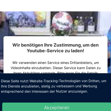
Wir benötigen Ihre Zustimmung, um den
Youtube-Service zu laden!
Wir verwenden einen Service eines Drittanbieters, um
Videoinhalte einzubetten. Dieser Service kann Daten zu
Ihren Aktivitäten sammeln. Bitte lesen Sie die Details
durch und stimmen Sie der Nutzung des Service zu, um
Diese Seite nutzt Website-Tracking-Technologien von Dritten, um
dieses Video anzusehen.
ihre Dienste anzubieten, stetig zu verbessern und Werbung
entsprechend den Interessen der Nutzer anzuzeigen.
Mehr Informationen
Akzeptieren
Powered by
Usercentrics Consent Management Platform
Akzeptieren