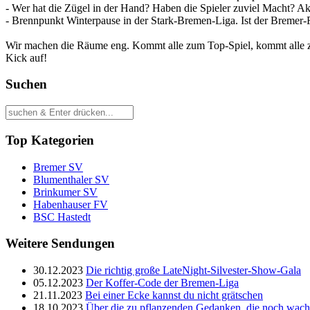
- Wer hat die Zügel in der Hand? Haben die Spieler zuviel Macht? Ak
- Brennpunkt Winterpause in der Stark-Bremen-Liga. Ist der Bremer-
Wir machen die Räume eng. Kommt alle zum Top-Spiel, kommt alle z
Kick auf!
Suchen
Top Kategorien
Bremer SV
Blumenthaler SV
Brinkumer SV
Habenhauser FV
BSC Hastedt
Weitere Sendungen
30.12.2023
Die richtig große LateNight-Silvester-Show-Gala
05.12.2023
Der Koffer-Code der Bremen-Liga
21.11.2023
Bei einer Ecke kannst du nicht grätschen
18.10.2023
Über die zu pflanzenden Gedanken, die noch wac