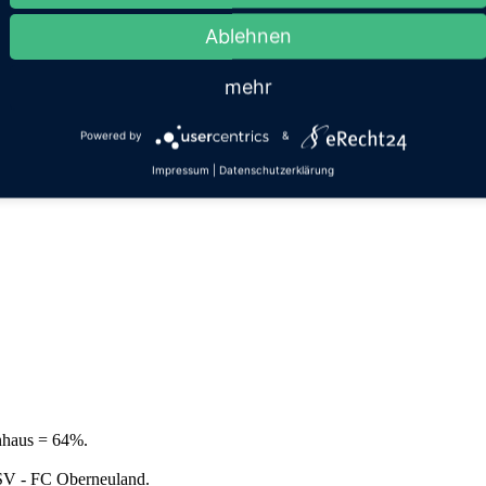
Ablehnen
mehr
Powered by
&
Impressum
|
Datenschutzerklärung
enhaus = 64%.
r SV - FC Oberneuland.