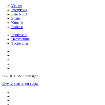
Videos
Interviews
Late Night
Zitate
Kontakt
Podcast
Impressum
Datenschutz
Stichwörter
© 2016 BSV LateNight.