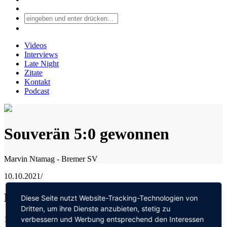
Videos
Interviews
Late Night
Zitate
Kontakt
Podcast
Souverän 5:0 gewonnen
Marvin Ntamag - Bremer SV
10.10.2021
/
Bremer SV gegen SFL Bremerhaven 5:0
Diese Seite nutzt Website-Tracking-Technologien von
Dritten, um ihre Dienste anzubieten, stetig zu
10.10.2021
/
verbessern und Werbung entsprechend den Interessen