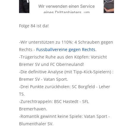
Wir verwenden einen Service
eines Drittanbieters, um
Videoinhalte einzubetten.
Dieser Service kann Daten zu
Folge 84 ist da!
Ihren Aktivitäten sammeln.
Bitte lesen Sie die Details
-Wir unterstützen zu 110%: 4 Schrauben gegen
durch und stimmen Sie der
Rechts -
Fussballvereine gegen Rechts
.
Nutzung des Service zu, um
dieses Video anzusehen.
-Trügerische Ruhe aus den Köpfen: Vorsicht
Bremer SV und FC Oberneuland!
-Die definitive Analyse (mit Tipp-Kick-Spielern) :
Mehr Informationen
Bremer SV - Vatan Sport.
-Drei Punkte zurückholen: SC Borgfeld - Leher
Akzeptieren
TS.
-Zurechtrappeln: BSC Hastedt - SFL
Powered by
Usercentrics
Consent Management
Bremerhaven.
Platform
-Romantik gewinnt keine Spiele: Vatan Sport -
Blumenthaler SV.