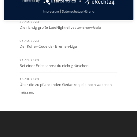
Powered by
&
WEITERE SENDUNGEN
Impressum
|
Datenschutzerklärung
30.12.2023
Die richtig große LateNight-Silvester-Show-Gala
05.12.2023
Der Koffer-Code der Bremen-Liga
21.11.2023
Bei einer Ecke kannst du nicht grätschen
18.10.2023
Über die zu pflanzenden Gedanken, die noch wachsen
müssen.